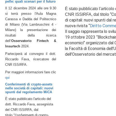
pelle: quali scenari per il futuro
Il 12 dicembre 2024 alle ore 9.30
È stato pubblicato l'articolo
si terrà presso l'Aula Magna
“Co
CNR ISSIRFA, dal titolo
Carassa e Dadda del Politecnico
di capitali: nuovi spunti dal
di Milano (Via Lambruschini 4 -
nuova rivista “
Diritto Commer
Milano) la p
resentazione dei
Il saggio rappresenta lo svil
risultati della ricerca
19 ottobre 2023 “Blockchain
dell’
Osservatorio Fintech &
economici” organizzato dal C
Insurtech
2024.
la Facoltà di Economia dell’U
Parteciperà al convegno il dott.
dell’Osservatorio del mercato
Riccardo Fava, ricercatore del
CNR ISSIRFA.
Per maggiori informazioni fare clic
qui
Conferimenti di crypto-assets
nelle società di capitali: nuovi
spunti dal regolamento MiCA
È stato pubblicato l'articolo del
dott. Riccardo Fava, assegnista
del CNR ISSIRFA, dal
titolo
“Conferimenti di crypto-