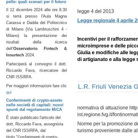
pelle: quali scenari per il futuro
Il 12 dicembre 2024 alle ore 9.30
legge 4 del 2013
si terrà presso l'Aula Magna
Legge regionale
4 aprile 
Carassa e Dadda del Politecnico
di Milano (Via Lambruschini 4 -
Milano) la p
resentazione dei
Incentivi per il rafforzamen
risultati della ricerca
microimprese e delle picco
dell’
Osservatorio Fintech &
Giulia e modifiche alle leg
Insurtech
2024.
di artigianato e alla legge
Parteciperà al convegno il dott.
Riccardo Fava, ricercatore del
CNR ISSIRFA.
L.R. Friuli Venezia 
Per maggiori informazioni fare clic
qui
Conferimenti di crypto-assets
nelle società di capitali: nuovi
normativa di attuazione http
spunti dal regolamento MiCA
int.regione.fvg.it/fontinor
È stato pubblicato l'articolo del
Norme per la promozione del
dott. Riccardo Fava, assegnista
turismo proveniente dalle alt
del CNR ISSIRFA, dal
titolo
“Conferimenti di crypto-