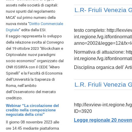
assets nelle società di capitali:
L.R- Friuli Venezia 
nuovi spunti dal regolamento
MiCA” sul
primo numero della
nuova rivista “
Diritto Commerciale
Digitale
” edita dalla ESI.
testo completo: http://lexvie
Il saggio rappresenta lo sviluppo
int.regione.fvg.it/fontinorm
della relazione svolta al Convegno
anno=2002&legge=12&fx=l
del 19 ottobre 2023 “Blockchain e
Normativa di attuazione: htt
Criptovalute: nuovi paradigmi
int.regione.fvg.it/fontinor
socio economici” organizzato dal
CNR ISSIRFA con il CEDE “Altero
Disciplina organica dell' Art
Spinelli” e la Facoltà di Economia
dell’Università la Sapienza di
L.R. Friuli Venezia
Roma, nell’ambito
dell’Osservatorio del mercato
creditizio.
http://lexview-int.regione.f
Webinar “La circolazione del
credito nella composizione
ID=3920
negoziata della crisi”
Legge regionale
20 novem
Il giorno 08 novembre 2023 alle
ore 14:45 mediante piattaforma