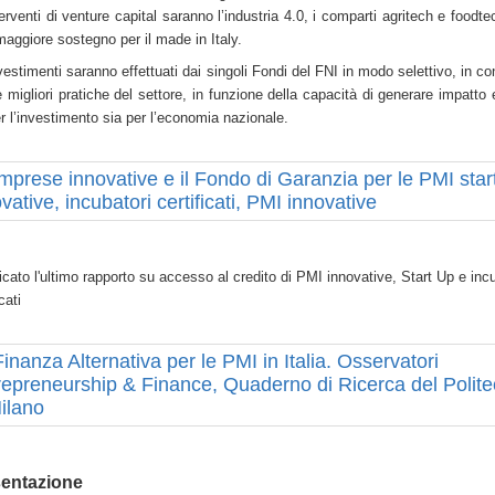
terventi di venture capital saranno l’industria 4.0, i comparti agritech e foodtec
maggiore sostegno per il made in Italy.
vestimenti saranno effettuati dai singoli Fondi del FNI in modo selettivo, in co
e migliori pratiche del settore, in funzione della capacità di generare impatto 
er l’investimento sia per l’economia nazionale.
imprese innovative e il Fondo di Garanzia per le PMI star
vative, incubatori certificati, PMI innovative
icato l'ultimo rapporto su accesso al credito di PMI innovative, Start Up e inc
icati
inanza Alternativa per le PMI in Italia. Osservatori
repreneurship & Finance, Quaderno di Ricerca del Polite
Milano
entazione