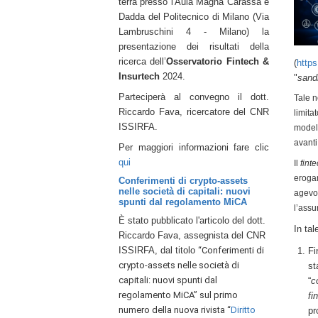
terrà presso l'Aula Magna Carassa e
Dadda del Politecnico di Milano (Via
Lambruschini 4 - Milano) la
p
resentazione dei risultati della
ricerca dell’
Osservatorio Fintech &
(
https
Insurtech
2024.
"
sand
Parteciperà al convegno il dott.
Tale n
Riccardo Fava, ricercatore del CNR
limita
ISSIRFA.
modell
avanti
Per maggiori informazioni fare clic
qui
Il
fint
erogan
Conferimenti di crypto-assets
nelle società di capitali: nuovi
agevol
spunti dal regolamento MiCA
l’assu
È stato pubblicato l'articolo del dott.
In ta
Riccardo Fava, assegnista del CNR
ISSIRFA, dal titolo
“Conferimenti di
Fi
crypto-assets nelle società di
st
capitali: nuovi spunti dal
“
c
regolamento MiCA” sul
primo
fi
numero della nuova rivista “
Diritto
pr