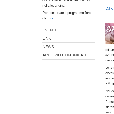
occorre registrarsi al link indicato
nella locandina”
Al 
Per consultare il programma fare
clic
qui
.
EVENTI
LINK
NEWS
miliar
ARCHIVIO COMUNICATI
azion
nazio
Lo st
ovver
innova
PMI i
Nel d
conse
Paese
siste
sono s