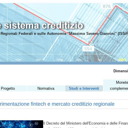
mi Regionali Federali e sulle Autonomie ''Massimo Severo Giannini'' (ISSi
Dimensi
Monet
Progetto
Normativa
Studi e Interventi
complemen
rimentazione fintech e mercato creditizio regionale
Il Decreto del Ministero dell'Economia e delle Fina