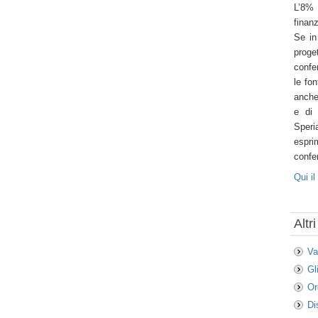
L’8% 
finan
Se in
proge
confe
le fon
anche
e di 
Speri
espri
confe
Qui il
Altri
Va
Gl
Or
Di