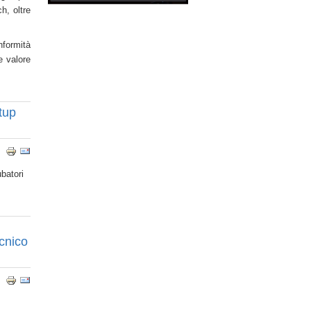
h, oltre
nformità
e valore
tup
ubatori
cnico