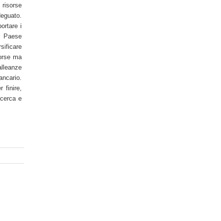
risorse
deguato.
ortare i
o Paese
sificare
sorse ma
alleanze
ancario.
 finire,
icerca e