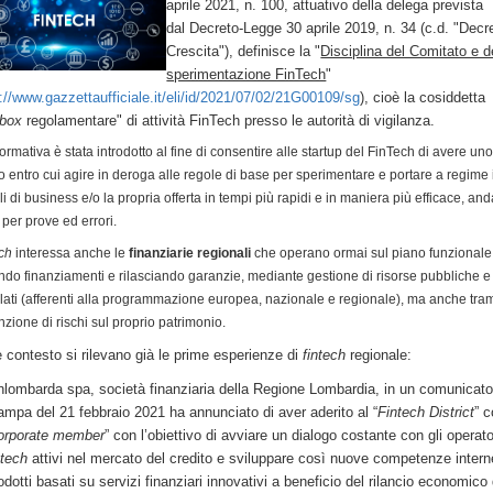
aprile 2021, n. 100, attuativo della delega prevista
dal Decreto-Legge 30 aprile 2019, n. 34 (c.d. "Decr
Crescita"), definisce la "
Disciplina del Comitato e d
sperimentazione FinTech
"
://www.gazzettaufficiale.it/eli/id/2021/07/02/21G00109/sg
), cioè la cosiddetta
box
regolamentare" di attività FinTech presso le autorità di vigilanza.
ormativa è stata introdotto al fine di consentire alle startup del FinTech di avere un
to entro cui agire in deroga alle regole di base per sperimentare e portare a regime 
i di business e/o la propria offerta in tempi più rapidi e in maniera più efficace, a
 per prove ed errori.
ech
interessa anche le
finanziarie regionali
che operano ormai sul piano funzionale
do finanziamenti e rilasciando garanzie, mediante gestione di risorse pubbliche e
ati (afferenti alla programmazione europea, nazionale e regionale), ma anche tram
nzione di rischi sul proprio patrimonio.
le contesto si rilevano già le prime esperienze di
fintech
regionale:
nlombarda spa, società finanziaria della Regione Lombardia, in un comunicat
ampa del 21 febbraio 2021 ha annunciato di aver aderito al “
Fintech District
” 
orporate member
” con l’obiettivo di avviare un dialogo costante con gli operato
ntech
attivi nel mercato del credito e sviluppare così nuove competenze intern
odotti basati su servizi finanziari innovativi a beneficio del rilancio economico 