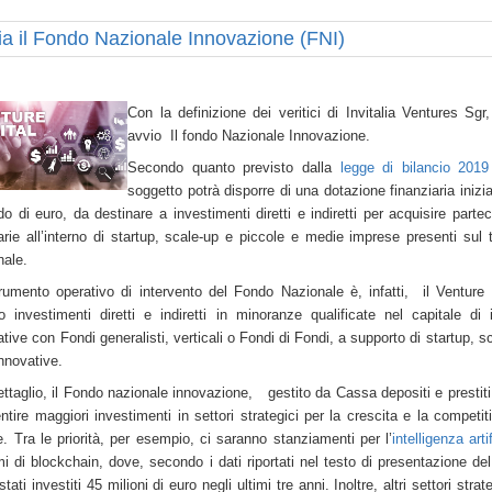
via il Fondo Nazionale Innovazione (FNI)
Con la definizione dei veritici di Invitalia Ventures Sgr
avvio Il fondo Nazionale Innovazione.
Secondo quanto previsto dalla
legge di bilancio 2019
soggetto potrà disporre di una dotazione finanziaria inizia
do di euro, da destinare a investimenti diretti e indiretti per acquisire partec
arie all’interno di startup, scale-up e piccole e medie imprese presenti sul te
nale.
rumento operativo di intervento del Fondo Nazionale è, infatti, il Venture 
o investimenti diretti e indiretti in minoranze qualificate nel capitale di
tive con Fondi generalisti, verticali o Fondi di Fondi, a supporto di startup, s
nnovative.
ettaglio, il Fondo nazionale innovazione, gestito da Cassa depositi e prestit
ntire maggiori investimenti in settori strategici per la crescita e la competiti
. Tra le priorità, per esempio, ci saranno stanziamenti per l’
intelligenza arti
mi di blockchain, dove, secondo i dati riportati nel testo di presentazione de
tati investiti 45 milioni di euro negli ultimi tre anni. Inoltre, altri settori strat