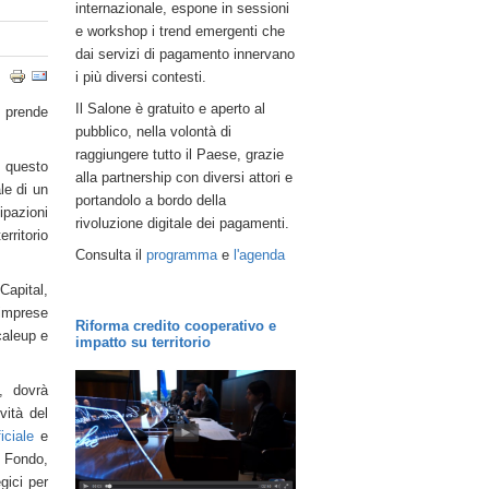
internazionale, espone in sessioni
e workshop i trend emergenti che
dai servizi di pagamento innervano
i più diversi contesti.
Il Salone è gratuito e aperto al
, prende
pubblico, nella volontà di
raggiungere tutto il Paese, grazie
questo
alla partnership con diversi attori e
le di un
portandolo a bordo della
ipazioni
rivoluzione digitale dei pagamenti.
rritorio
Consulta il
programma
e
l'agenda
Capital,
 imprese
Riforma credito cooperativo e
caleup e
impatto su territorio
i, dovrà
vità del
ficiale
e
l Fondo,
egici per