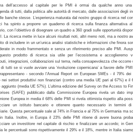
ma dell’accesso al capitale per le PMI è ormai da qualche anno una p
genda di tutti, dalla politica alle autorità di mercato, dalle associazioni degli in
alle banche stesse. L’esperienza maturata dal nostro gruppo di ricerca nel cor
ci ha spinto a proporre un quaderno di ricerca sulla finanza alternativa al
io, con l’obiettivo di disegnare un quadro a 360 gradi sulle opportunità disponi
. La ricerca mette in luce alcuni risultati noti, altri meno noti, ma a nostro a
ito di includere in un un’unica analisi statistiche e informazioni che finora so
derate in modo frammentato e senza un riferimento preciso alle PMI. Ausp
uesto prodotto di ricerca sia utile per l’ecosistema e accoglieremo vol
ibuti, integrazioni, collaborazioni sul tema, nella consapevolezza che occorre u
i di tutti se si vuole avviare una ‘rivoluzione copernicana’ a favore delle PMI
a rappresentano - secondo l’Annual Report on European SMEs - il 79% dei 
o nei settori produttivi non finanziari (contro una media UE pari al 67%) e il
e aggiunto (media UE 57%). L’ultima edizione del Survey on the Access to Fi
prises (SAFE) pubblicato dalla Commissione Europea rivela un dato impo
nione Europea in media il 68% delle PMI si rivela ottimista rispetto alla possib
cciare un istituto bancario e ottenere quanto necessario in termini di 
ziarie. Questa percentuale sale al 74% in Francia e al 75% in Germania ma s
n Italia. Inoltre, in Europa il 23% delle PMI ritiene di avere buona probab
cciare un investitore nel capitale di rischio e finalizzare un accordo; in Ge
ia le percentuali sono rispettivamente il 29% e il 18%, mentre in Italia siam