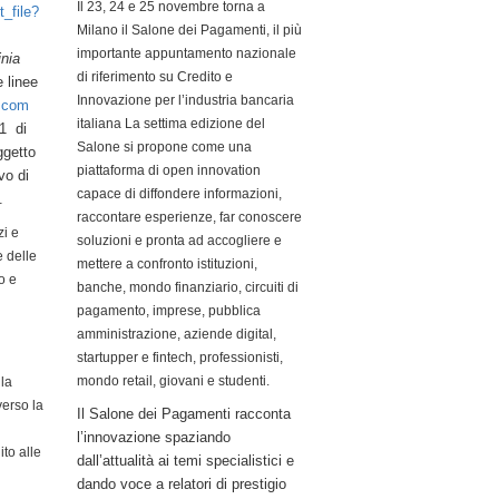
Il 23, 24 e 25 novembre torna a
t_file?
Milano il Salone dei Pagamenti, il più
importante appuntamento nazionale
nia
di riferimento su Credito e
e linee
Innovazione per l’industria bancaria
h.com
italiana La settima edizione del
21 di
Salone si propone come una
ggetto
piattaforma di open innovation
ivo di
capace di diffondere informazioni,
io.
raccontare esperienze, far conoscere
zi e
soluzioni e pronta ad accogliere e
e delle
mettere a confronto istituzioni,
to e
banche, mondo finanziario, circuiti di
pagamento, imprese, pubblica
amministrazione, aziende digital,
startupper e fintech, professionisti,
mondo retail, giovani e studenti.
lla
verso la
Il Salone dei Pagamenti racconta
l’innovazione spaziando
ito alle
dall’attualità ai temi specialistici e
dando voce a relatori di prestigio