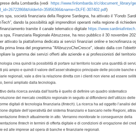
prese della Lombardia (vedi
https://www.finlombarda.it/c/document_library/ge
l_id=26722868&folderId=35956366&name=DLFE-307402.pdf
)
irs spa, società finanziaria della Regione Sardegna, ha attivato il “
Fondo Sardi
nTech”
, dando la possibilità agli imprenditori operanti nella regione di richieder
 finanziamento tramite il canale telematico digitale
https://www.sardiniafintec
ra spa, Finanziaria Regionale Abruzzese, ha reso pubblico il 30 novembre 20
er attivato la piattaforma dedicata ai servizi finanziari
online
e tecnofinanza o
lla prima linea del programma "#
AbruzzoCheCresce
", ideato dalla con l'obiett
pliare la gamma dei servizi offerti alle aziende e ai professionisti del territor
nologia crea quindi la possibilità di portare sul territorio locale una quantità di servi
ti più ampio e quindi il valore dell’
asset
strategico principale delle piccole banche 
iarie regionali, vale a dire la relazione diretta con i clienti non viene ad essere svili
o, bensì ampliato dalla tecnologia.
ttivo della ricerca avviata dall’Issirfa è quello di definire un quadro sistematico
voluzione del mercato creditizio regionale in seguito al diffondersi dell’utilizzo delle
forme digitali di tecnologia finanziaria (
fintech
). La ricerca ha ad oggetto l’analisi de
zione digitale dell’operatività del sistema finanziario e bancario nelle Regioni, attra
mentazione
fintech
attualmente in atto. Verranno monitorate le conseguenze della
mentazione
fintech
in termini di offerta digitale e di condizioni di erogazione del cred
ie ed alle imprese ad opera di banche e finanziarie regionali.