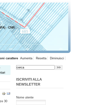
RFA) - CNR
oni carattere
Aumenta
Resetta
Diminuisci
e
tari
ISCRIVITI ALLA
NEWSLETTER
Nome utente
nze 30