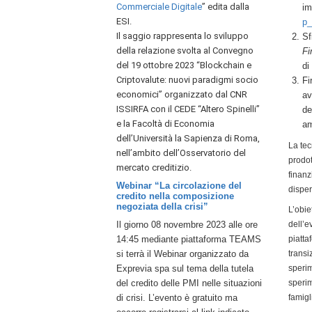
Commerciale Digitale
” edita dalla
im
ESI.
p_
Il saggio rappresenta lo sviluppo
Sf
della relazione svolta al Convegno
Fi
del 19 ottobre 2023 “Blockchain e
di
Criptovalute: nuovi paradigmi socio
Fi
economici” organizzato dal CNR
av
ISSIRFA con il CEDE “Altero Spinelli”
de
e la Facoltà di Economia
am
dell’Università la Sapienza di Roma,
La tec
nell’ambito dell’Osservatorio del
prodot
mercato creditizio.
finanz
Webinar “La circolazione del
disper
credito nella composizione
negoziata della crisi”
L’obie
Il giorno 08 novembre 2023 alle ore
dell’e
14:45 mediante piattaforma TEAMS
piatta
si terrà il Webinar organizzato da
transi
Exprevia spa sul tema della tutela
speri
del credito delle PMI nelle situazioni
speri
di crisi. L’evento è gratuito ma
famigl