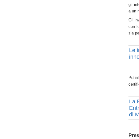
gli in
a un 
Gli in
con l
sia p
Le 
inno
Pubbl
certif
La F
Ent
di 
Pres