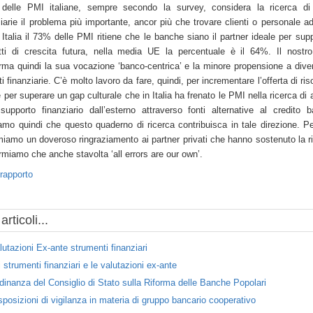
delle PMI italiane, sempre secondo la survey, considera la ricerca di 
ziarie il problema più importante, ancor più che trovare clienti o personale a
 Italia il 73% delle PMI ritiene che le banche siano il partner ideale per supp
tti di crescita futura, nella media UE la percentuale è il 64%. Il nostr
rma quindi la sua vocazione ‘banco-centrica’ e la minore propensione a diver
ti finanziarie. C’è molto lavoro da fare, quindi, per incrementare l’offerta di ri
 per superare un gap culturale che in Italia ha frenato le PMI nella ricerca di 
supporto finanziario dall’esterno attraverso fonti alternative al credito b
amo quindi che questo quaderno di ricerca contribuisca in tale direzione. Per
miamo un doveroso ringraziamento ai partner privati che hanno sostenuto la r
rmiamo che anche stavolta ‘all errors are our own’.
 rapporto
 articoli...
lutazioni Ex-ante strumenti finanziari
i strumenti finanziari e le valutazioni ex-ante
dinanza del Consiglio di Stato sulla Riforma delle Banche Popolari
sposizioni di vigilanza in materia di gruppo bancario cooperativo