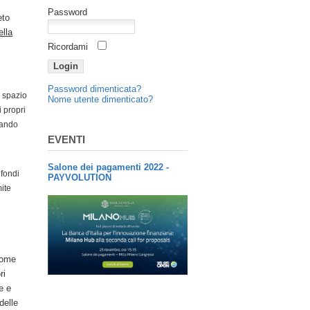
Password
eto
ella
Ricordami
Password dimenticata?
o spazio
Nome utente dimenticato?
i propri
ndando
EVENTI
Salone dei pagamenti 2022 -
 fondi
PAYVOLUTION
ite
o
come
ri
e e
delle