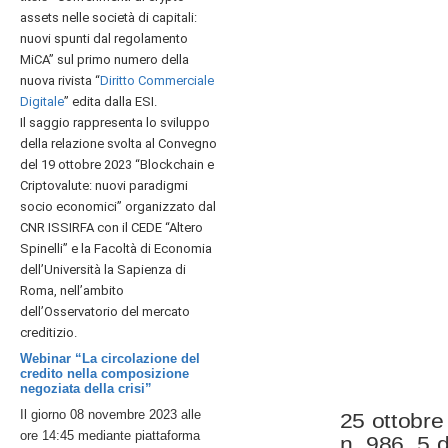
assets nelle società di capitali:
nuovi spunti dal regolamento
MiCA” sul
primo numero della
nuova rivista “
Diritto Commerciale
Digitale
” edita dalla ESI.
Il saggio rappresenta lo sviluppo
della relazione svolta al Convegno
del 19 ottobre 2023 “Blockchain e
Criptovalute: nuovi paradigmi
socio economici” organizzato dal
CNR ISSIRFA con il CEDE “Altero
Spinelli” e la Facoltà di Economia
dell’Università la Sapienza di
Roma, nell’ambito
dell’Osservatorio del mercato
creditizio.
Webinar “La circolazione del
credito nella composizione
negoziata della crisi”
Il giorno 08 novembre 2023 alle
25 ottobr
ore 14:45 mediante piattaforma
n. 986, 5 