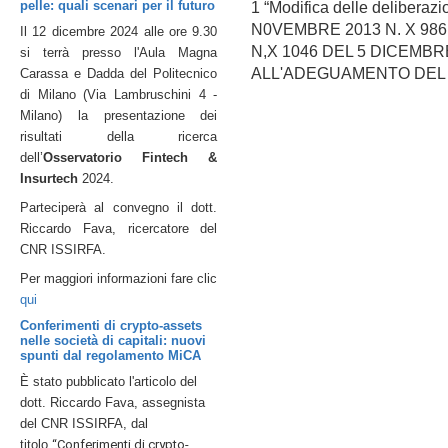
pelle: quali scenari per il futuro
1 “Modifica delle delibera
N0VEMBRE 2013 N. X 986,
Il 12 dicembre 2024 alle ore 9.30
N,X 1046 DEL 5 DICEMB
si terrà presso l'Aula Magna
ALL'ADEGUAMENTO DEL RE
Carassa e Dadda del Politecnico
di Milano (Via Lambruschini 4 -
Milano) la p
resentazione dei
risultati della ricerca
dell’
Osservatorio Fintech &
Insurtech
2024.
Parteciperà al convegno il dott.
Riccardo Fava, ricercatore del
CNR ISSIRFA.
Per maggiori informazioni fare clic
qui
Conferimenti di crypto-assets
nelle società di capitali: nuovi
spunti dal regolamento MiCA
È stato pubblicato l'articolo del
dott. Riccardo Fava, assegnista
del CNR ISSIRFA, dal
titolo
“Conferimenti di crypto-