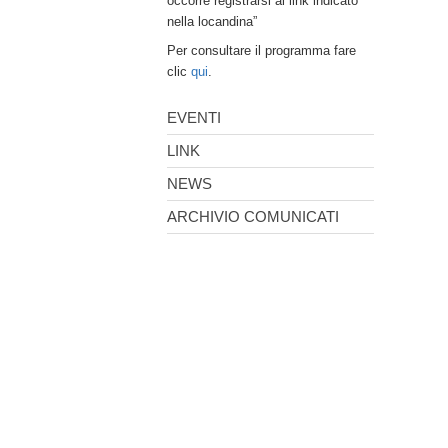
occorre registrarsi al link indicato
nella locandina”
Per consultare il programma fare
clic
qui
.
EVENTI
LINK
NEWS
ARCHIVIO COMUNICATI