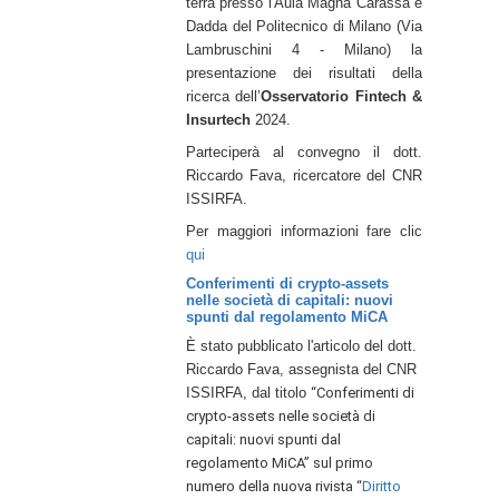
terrà presso l'Aula Magna Carassa e
Dadda del Politecnico di Milano (Via
Lambruschini 4 - Milano) la
p
resentazione dei risultati della
ricerca dell’
Osservatorio Fintech &
Insurtech
2024.
Parteciperà al convegno il dott.
Riccardo Fava, ricercatore del CNR
ISSIRFA.
Per maggiori informazioni fare clic
qui
Conferimenti di crypto-assets
nelle società di capitali: nuovi
spunti dal regolamento MiCA
È stato pubblicato l'articolo del dott.
Riccardo Fava, assegnista del CNR
ISSIRFA, dal titolo
“Conferimenti di
crypto-assets nelle società di
capitali: nuovi spunti dal
regolamento MiCA” sul
primo
numero della nuova rivista “
Diritto