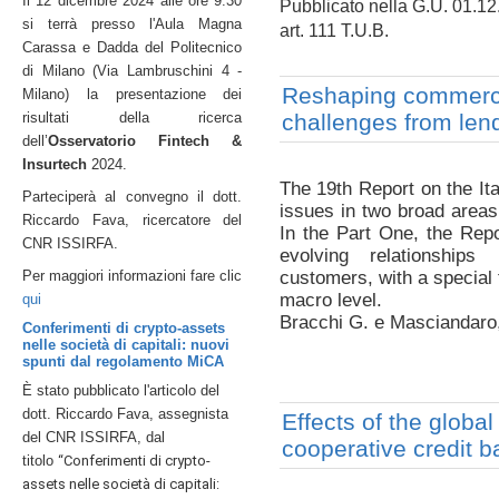
Il 12 dicembre 2024 alle ore 9.30
Pubblicato nella G.U. 01.12.
si terrà presso l'Aula Magna
art. 111 T.U.B.
Carassa e Dadda del Politecnico
di Milano (Via Lambruschini 4 -
Reshaping commercia
Milano) la p
resentazione dei
risultati della ricerca
challenges from len
dell’
Osservatorio Fintech &
Insurtech
2024.
The 19th Report on the It
Parteciperà al convegno il dott.
issues in two broad areas
Riccardo Fava, ricercatore del
In the Part One, the Repo
CNR ISSIRFA.
evolving relationship
Per maggiori informazioni fare clic
customers, with a special 
macro level.
qui
Bracchi G. e Masciandaro
Conferimenti di crypto-assets
nelle società di capitali: nuovi
spunti dal regolamento MiCA
È stato pubblicato l'articolo del
dott. Riccardo Fava, assegnista
Effects of the global 
del CNR ISSIRFA, dal
cooperative credit 
titolo
“Conferimenti di crypto-
assets nelle società di capitali: