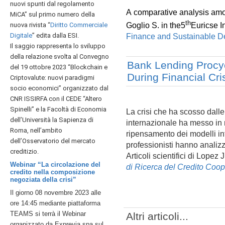
nuovi spunti dal regolamento
A comparative analysis amon
MiCA” sul
primo numero della
th
Goglio S. in the5
Euricse I
nuova rivista “
Diritto Commerciale
Digitale
” edita dalla ESI.
Finance and Sustainable 
Il saggio rappresenta lo sviluppo
della relazione svolta al Convegno
Bank Lending Procycl
del 19 ottobre 2023 “Blockchain e
During Financial Cri
Criptovalute: nuovi paradigmi
socio economici” organizzato dal
CNR ISSIRFA con il CEDE “Altero
Spinelli” e la Facoltà di Economia
La crisi che ha scosso dalle
dell’Università la Sapienza di
internazionale ha messo in m
Roma, nell’ambito
ripensamento dei modelli int
dell’Osservatorio del mercato
professionisti hanno analiz
creditizio.
Articoli scientifici di Lopez
Webinar “La circolazione del
di Ricerca del Credito Coo
credito nella composizione
negoziata della crisi”
Il giorno 08 novembre 2023 alle
ore 14:45 mediante piattaforma
TEAMS si terrà il Webinar
Altri articoli...
organizzato da Exprevia spa sul