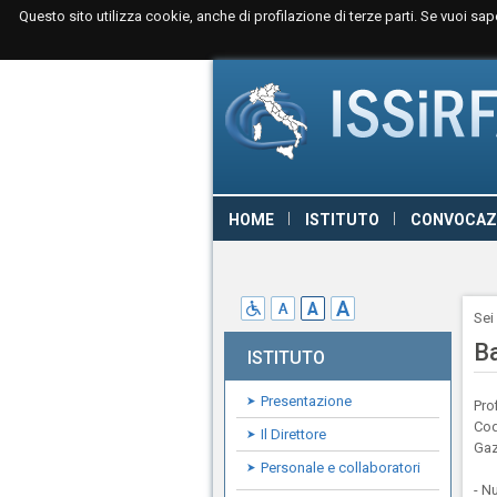
Questo sito utilizza cookie, anche di profilazione di terze parti. Se vuoi sa
HOME
ISTITUTO
CONVOCAZ
CONTATTI
LINK
GIURISPRU
Sei
B
ISTITUTO
Presentazione
Pro
Cod
Il Direttore
Gaz
Personale e collaboratori
- N