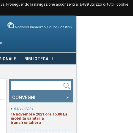
tiva. Proseguendo la navigazione acconsenti all&#39;utilizzo di tutti i cookie
nt
GIONALE
BIBLIOTECA
CONVEGNI
03/11/2021
16 novembre 2021 ore 15.00 La
mobilità sanitaria
transfrontaliera