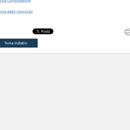
rica Commissione
rica esito concorso
Torna indietro