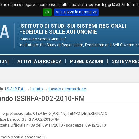
perne di più o negare il consenso a tutti o ad alcuni cookie leggi l&#39;informa
Ok
Visualizza la normativa
ISTITUTO DI STUDI SUI SISTEMI REGIONALI
FEDERALI E SULLE AUTONOMIE
''Massimo Severo Giannini''
Institute for the Study of Regionalism, Federalism and Self-Governme
IONI
ATTIVITÀ DI RICERCA
PUBBLICAZIONI
SISTEMA RE
DENZA
 in:
I.S.SI.R.F.A.
→
Istituto
→
Lavoro e formazione
ando ISSIRFA-002-2010-RM
filo professionale: CTER liv. 6 (ART 15) TEMPO DETERMINATO
ice Bando: ISSIRFA-002-2010-RM
zetta Ufficiale n. 89 del 09/11/2010 - scadenza: 09/12/2010
umero posti a concorso: 1