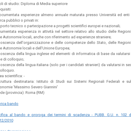
toli di studio: Diploma di Media superiore
quisiti:
ocumentata esperienze almeno annuale maturata presso Università ed enti 
rca pubblici o privati in:
porto tecnico o partecipazione a progetti scientifici europei e nazionali;
umentata esperienza in attività nel settore relativo allo studio delle Regioni
le Autonomie locali, anche con riferimento ad esperienze straniere;
oscenza dell'organizzazione e delle competenze dello Stato, delle Regioni
le Autonomie locali e dell'Unione Europea;
oscenza della lingua inglese ed elementi di informatica di base da valutarsi 
e di colloquio;
oscenza della lingua italiana (solo per i candidati stranieri) da valutarsi in se
colloquio.
ea scientifica: -
truttura destinataria: Istituto di Studi sui Sistemi Regionali Federali e sul
onomie 'Massimo Severo Giannini'
ede (provincia): Roma (RM)
rica bando
tifica al bando e proroga dei termini di scadenza - PUBB. G.U. n. 102 d
12/2010