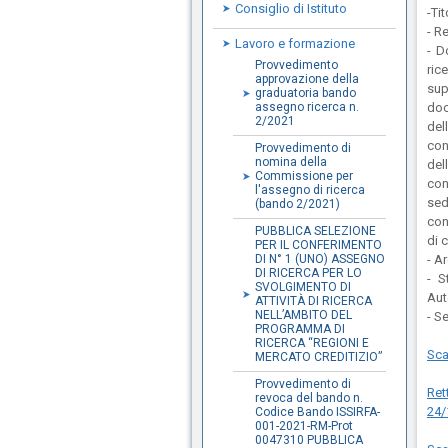
Consiglio di Istituto
-Ti
- Re
Lavoro e formazione
- D
Provvedimento
rice
approvazione della
sup
graduatoria bando
assegno ricerca n.
doc
2/2021
del
con
Provvedimento di
nomina della
del
Commissione per
con
l'assegno di ricerca
sed
(bando 2/2021)
con
PUBBLICA SELEZIONE
di 
PER IL CONFERIMENTO
DI N° 1 (UNO) ASSEGNO
- Ar
DI RICERCA PER LO
- S
SVOLGIMENTO DI
Aut
ATTIVITÀ DI RICERCA
NELL’AMBITO DEL
- S
PROGRAMMA DI
RICERCA “REGIONI E
Sca
MERCATO CREDITIZIO”
Provvedimento di
Ret
revoca del bando n.
24/
Codice Bando ISSIRFA-
001-2021-RM-Prot
0047310 PUBBLICA