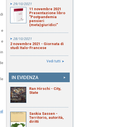
29/10/2021
11 novembre 2021
Presentazione libro
di
"Postpandemia
pensieri
(meta)giuridici"
 e
28/10/2021
 e
2 novembre 2021 - Giornata di
studi Italo-Francese
in
Vedi tutti
de
IN EVIDENZA
le
Ran Hirschi - City,
State
el
Saskia Sassen -
Territorio, autorità,
diritti