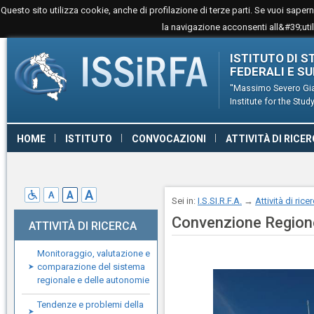
Questo sito utilizza cookie, anche di profilazione di terze parti. Se vuoi sape
la navigazione acconsenti all&#39;utili
ISTITUTO DI S
FEDERALI E S
''Massimo Severo Gia
Institute for the St
HOME
ISTITUTO
CONVOCAZIONI
ATTIVITÀ DI RICE
CONTATTI
LINK
GIURISPRUDENZA
Sei in:
I.S.SI.R.F.A.
→
Attività di rice
Convenzione Regione
ATTIVITÀ DI RICERCA
Monitoraggio, valutazione e
comparazione del sistema
regionale e delle autonomie
Tendenze e problemi della