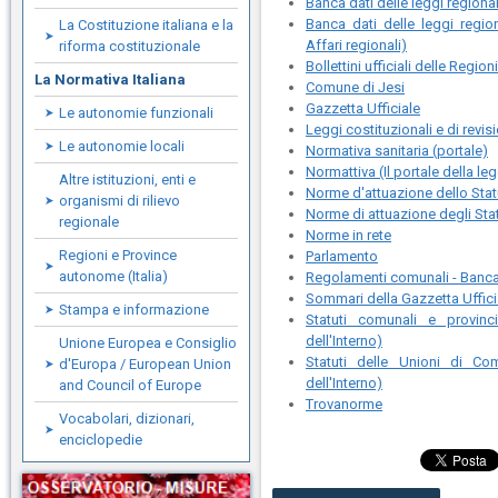
Banca dati delle leggi regiona
Banca dati delle leggi regio
La Costituzione italiana e la
Affari regionali)
riforma costituzionale
Bollettini ufficiali delle Region
La Normativa Italiana
Comune di Jesi
Gazzetta Ufficiale
Le autonomie funzionali
Leggi costituzionali e di revis
Le autonomie locali
Normativa sanitaria (portale)
Normattiva (Il portale della le
Altre istituzioni, enti e
Norme d'attuazione dello Sta
organismi di rilievo
Norme di attuazione degli Statu
regionale
Norme in rete
Regioni e Province
Parlamento
autonome (Italia)
Regolamenti comunali - Banca
Sommari della Gazzetta Uffici
Stampa e informazione
Statuti comunali e provinci
dell'Interno)
Unione Europea e Consiglio
Statuti delle Unioni di Co
d'Europa / European Union
dell'Interno)
and Council of Europe
Trovanorme
Vocabolari, dizionari,
enciclopedie