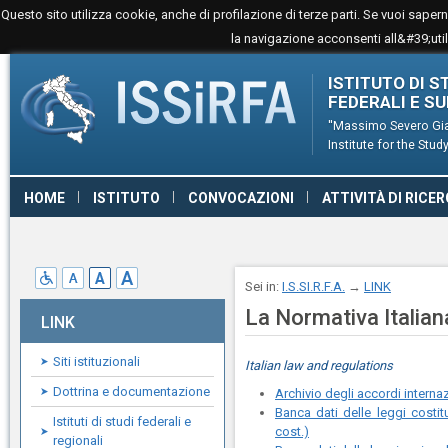
Questo sito utilizza cookie, anche di profilazione di terze parti. Se vuoi sape
la navigazione acconsenti all&#39;utili
ISTITUTO DI S
FEDERALI E S
''Massimo Severo Gia
Institute for the St
HOME
ISTITUTO
CONVOCAZIONI
ATTIVITÀ DI RICE
CONTATTI
LINK
GIURISPRUDENZA
Sei in:
I.S.SI.R.F.A.
→
LINK
La Normativa Italian
LINK
Siti istituzionali
Italian law and regulations
Dottrina e documentazione
Archivio degli accordi internaz
Banca dati delle leggi costit
Istituti di studi federali e
cost.)
regionali