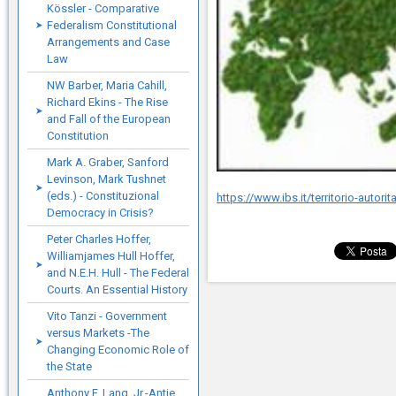
Kössler - Comparative
Federalism Constitutional
Arrangements and Case
Law
NW Barber, Maria Cahill,
Richard Ekins - The Rise
and Fall of the European
Constitution
Mark A. Graber, Sanford
Levinson, Mark Tushnet
(eds.) - Constituzional
https://www.ibs.it/territorio-autor
Democracy in Crisis?
Peter Charles Hoffer,
Williamjames Hull Hoffer,
and N.E.H. Hull - The Federal
Courts. An Essential History
Vito Tanzi - Government
versus Markets -The
Changing Economic Role of
the State
Anthony F. Lang. Jr.-Antje