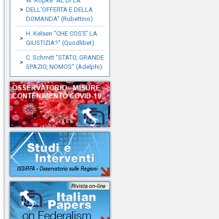
W. Ropke "AL DI LA'
DELL'OFFERTA E DELLA
DOMANDA" (Rubettino)
H. Kelsen "CHE COS'E' LA
GIUSTIZIA?" (Quodlibet)
C. Schmitt "STATO, GRANDE
SPAZIO, NOMOS" (Adelphi)