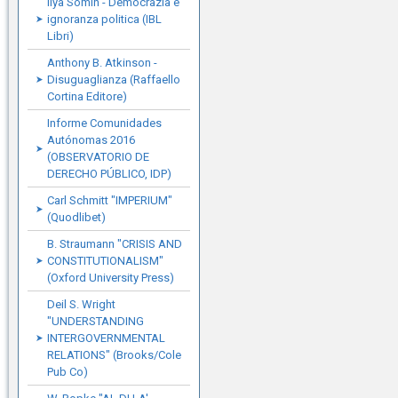
Ilya Somin - Democrazia e
ignoranza politica (IBL
Libri)
Anthony B. Atkinson -
Disuguaglianza (Raffaello
Cortina Editore)
Informe Comunidades
Autónomas 2016
(OBSERVATORIO DE
DERECHO PÚBLICO, IDP)
Carl Schmitt "IMPERIUM"
(Quodlibet)
B. Straumann "CRISIS AND
CONSTITUTIONALISM"
(Oxford University Press)
Deil S. Wright
"UNDERSTANDING
INTERGOVERNMENTAL
RELATIONS" (Brooks/Cole
Pub Co)