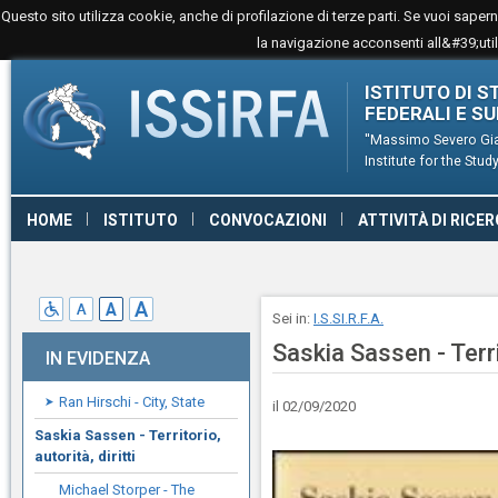
Questo sito utilizza cookie, anche di profilazione di terze parti. Se vuoi sape
la navigazione acconsenti all&#39;utili
ISTITUTO DI S
FEDERALI E S
''Massimo Severo Gia
Institute for the St
HOME
ISTITUTO
CONVOCAZIONI
ATTIVITÀ DI RICE
CONTATTI
LINK
GIURISPRUDENZA
Sei in:
I.S.SI.R.F.A.
Saskia Sassen - Territ
IN EVIDENZA
Ran Hirschi - City, State
il 02/09/2020
Saskia Sassen - Territorio,
autorità, diritti
Michael Storper - The