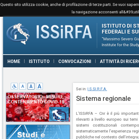
Questo sito utilizza cookie, anche di profilazione di terze parti. Se vuoi sape
la navigazione acconsenti all&#39;utili
ISTITUTO DI S
FEDERALI E S
''Massimo Severo Gia
Institute for the St
HOME
ISTITUTO
CONVOCAZIONI
ATTIVITÀ DI RICE
CONTATTI
LINK
GIURISPRUDENZA
Sei in:
I.S.SI.R.F.A.
Sistema regionale
L’ISSiRFA – Cnr è il più importante
rilevanti a livello europeo sui te
sistemi costituzionali contemp
sistematicamente l’esperienza regio
pubbliche nel contesto dell’integra