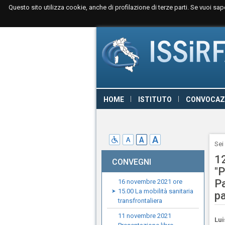
Questo sito utilizza cookie, anche di profilazione di terze parti. Se vuoi sa
HOME
ISTITUTO
CONVOCAZ
CONTATTI
LINK
GIURISPRU
Sei
1
CONVEGNI
"P
Pa
16 novembre 2021 ore
15.00 La mobilità sanitaria
p
transfrontaliera
11 novembre 2021
Lui