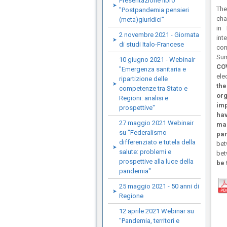
Presentazione libro
T
"Postpandemia pensieri
cha
(meta)giuridici"
in
2 novembre 2021 - Giornata
int
di studi Italo-Francese
con
Sum
10 giugno 2021 - Webinair
COV
"Emergenza sanitaria e
ele
ripartizione delle
the
competenze tra Stato e
or
Regioni: analisi e
imp
prospettive"
hav
27 maggio 2021 Webinair
man
su "Federalismo
pa
differenziato e tutela della
bet
salute: problemi e
bet
prospettive alla luce della
be 
pandemia"
25 maggio 2021 - 50 anni di
Regione
12 aprile 2021 Webinar su
"Pandemia, territori e