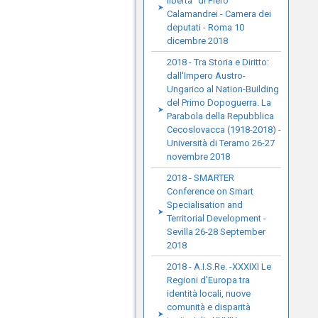
libertà" di Piero
Calamandrei - Camera dei
deputati - Roma 10
dicembre 2018
2018 - Tra Storia e Diritto:
dall'Impero Austro-
Ungarico al Nation-Building
del Primo Dopoguerra. La
Parabola della Repubblica
Cecoslovacca (1918-2018) -
Università di Teramo 26-27
novembre 2018
2018 - SMARTER
Conference on Smart
Specialisation and
Territorial Development -
Sevilla 26-28 September
2018
2018 - A.I.S.Re. -XXXIXI Le
Regioni d'Europa tra
identità locali, nuove
comunità e disparità