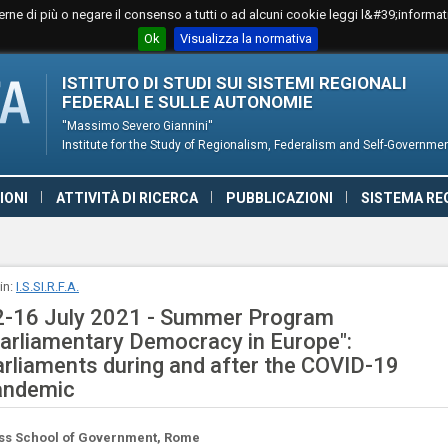
perne di più o negare il consenso a tutti o ad alcuni cookie leggi l&#39;informa
Ok
Visualizza la normativa
ISTITUTO DI STUDI SUI SISTEMI REGIONALI
FEDERALI E SULLE AUTONOMIE
''Massimo Severo Giannini''
Institute for the Study of Regionalism, Federalism and Self-Governme
IONI
ATTIVITÀ DI RICERCA
PUBBLICAZIONI
SISTEMA RE
DENZA
 in:
I.S.SI.R.F.A.
2-16 July 2021 - Summer Program
arliamentary Democracy in Europe":
rliaments during and after the COVID-19
andemic
ss School of Government, Rome