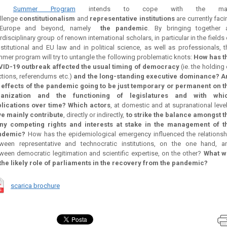
he
Summer Program
intends to cope with the ma
llenge
constitutionalism
and
representative institutions
are currently faci
 Europe and beyond, namely
the pandemic
. By bringing together 
erdisciplinary group of renown international scholars, in particular in the fields
stitutional and EU law and in political science, as well as professionals, t
mer program will try to untangle the following problematic knots:
How has t
ID-19 outbreak affected the usual timing of democracy
(ie. the holding
ctions, referendums etc.)
and the long-standing executive dominance? A
 effects of the pandemic going to be just temporary or permanent on t
ganization and the functioning of legislatures and with whi
lications over time? Which actors
, at domestic and at supranational level
e mainly contribute
, directly or indirectly,
to strike the balance amongst t
y competing rights and interests at stake in the management of t
ndemic?
How has the epidemiological emergency influenced the relationsh
ween representative and technocratic institutions, on the one hand, a
ween democratic legitimation and scientific expertise, on the other?
What wi
the likely role of parliaments in the recovery from the pandemic?
scarica brochure