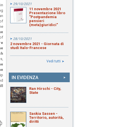
29/10/2021
in
11 novembre 2021
ng
Presentazione libro
an
"Postpandemia
pensieri
 of
(meta)giuridici"
he
he
 of
28/10/2021
re
2 novembre 2021 - Giornata di
studi Italo-Francese
he
ch
s,
Vedi tutti
he
he
ip
IN EVIDENZA
nd
ll
Ran Hirschi - City,
State
Saskia Sassen -
Territorio, autorità,
diritti