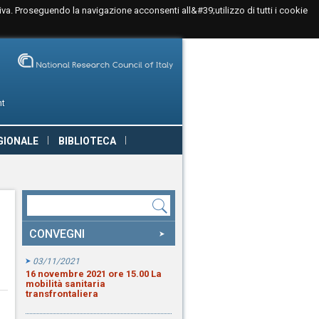
tiva. Proseguendo la navigazione acconsenti all&#39;utilizzo di tutti i cookie
nt
GIONALE
BIBLIOTECA
CONVEGNI
03/11/2021
16 novembre 2021 ore 15.00 La
mobilità sanitaria
transfrontaliera