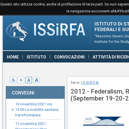
Questo sito utilizza cookie, anche di profilazione di terze parti. Se vuoi sape
la navigazione acconsenti all&#39;utili
ISTITUTO DI S
FEDERALI E S
''Massimo Severo Gia
Institute for the St
HOME
ISTITUTO
CONVOCAZIONI
ATTIVITÀ DI RICE
CONTATTI
LINK
GIURISPRUDENZA
Sei in:
I.S.SI.R.F.A.
2012 - Federalism, R
CONVEGNI
(September 19-20-2
16 novembre 2021 ore
15.00 La mobilità sanitaria
transfrontaliera
11 novembre 2021