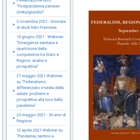
Presentazione libro
"Postpandemia pensieri
(meta)giuridici"
2 novembre 2021 - Giornata
di studi Italo-Francese
10 giugno 2021 - Webinair
"Emergenza sanitaria e
ripartizione delle
competenze tra Stato e
Regioni: analisi e
prospettive"
27 maggio 2021 Webinair
su "Federalismo
differenziato e tutela della
salute: problemi e
prospettive alla luce della
pandemia"
25 maggio 2021 - 50 anni di
Regione
12 aprile 2021 Webinar su
"Pandemia, territori e